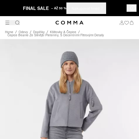
FINAL SALE
Nakupovat hned
– AŽ 50 %
Home
Odevy
Doplňky
Kšiltovky A Čepice
Čepice Beanie Ze Silnější Pleteniny, S Decentními Flitrovými Detaily