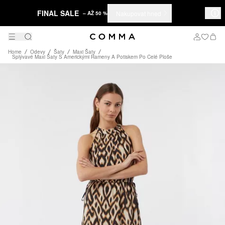
FINAL SALE
Nakupovat hned
– AŽ 50 %
Home
Odevy
Šaty
Maxi Šaty
Splývavé Maxi Šaty S Americkými Rameny A Potiskem Po Celé Ploše