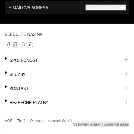
E-MAILOVÁ ADRESA
REGISTRUJTE SE NYNÍ
SLEDUJTE NÁS NA
SPOLEČNOST
KARIÉRA
SLUŽBY
UDRŽITELNOST
NEWSLETTER
KONTAKT
MŮJ ÚČET
SEZNAM PŘÁNÍ
PODPORA
BEZPEČNÉ PLATBY
SLEDOVÁNÍ ZÁSILKY
PRODEJNY A KONTAKT NA PRODEJCE
VRÁCENÍ ZBOŽÍ
KONTAKT PRO TISK
PAYPAL
VOP
Tiráž
Ochrana osobních údajů
ČASTÉ OTÁZKY
KLARNA
Nastavení ochrany osobních údajů
|
|
|
PLATEBNÍ KARTA