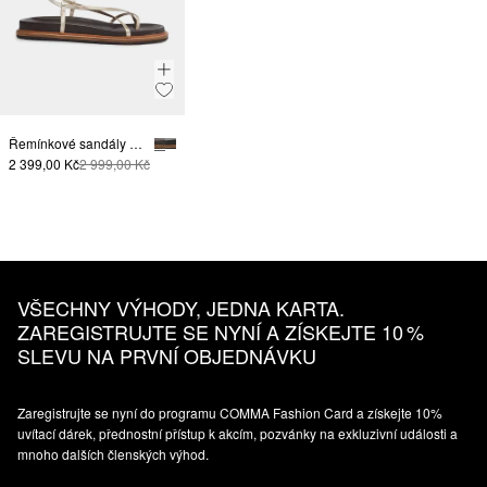
Řemínkové sandály z hladké usně
2 399,00 Kč
2 999,00 Kč
VŠECHNY VÝHODY, JEDNA KARTA.
ZAREGISTRUJTE SE NYNÍ A ZÍSKEJTE 10 %
SLEVU NA PRVNÍ OBJEDNÁVKU
Zaregistrujte se nyní do programu COMMA Fashion Card a získejte 10%
uvítací dárek, přednostní přístup k akcím, pozvánky na exkluzivní události a
mnoho dalších členských výhod.