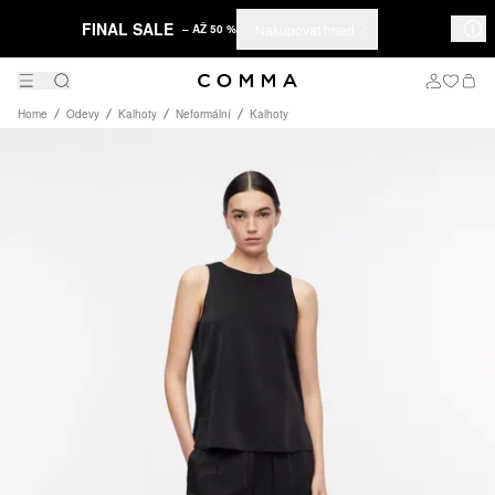
FINAL SALE
Nakupovat hned
– AŽ 50 %
Home
Odevy
Kalhoty
Neformální
Kalhoty