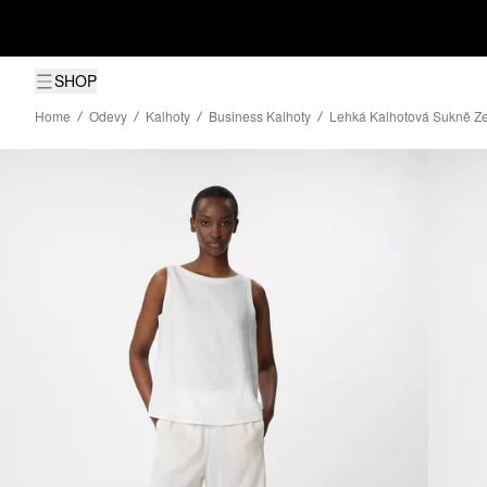
SHOP
Home
Odevy
Kalhoty
Business Kalhoty
Lehká Kalhotová Sukně Z