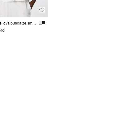
Krátká košilová bunda ze směsi se lnem, s 3/4 rukávy
 Kč