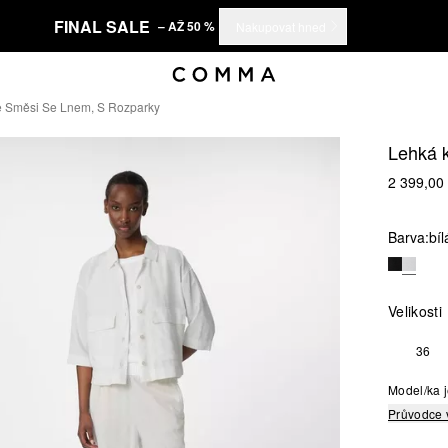
FINAL SALE
– AŽ 50 %
Nakupovat hned
e Směsi Se Lnem, S Rozparky
Lehká k
2 399,00
Barva:
bíl
Velikosti
36
Model/ka j
Průvodce 