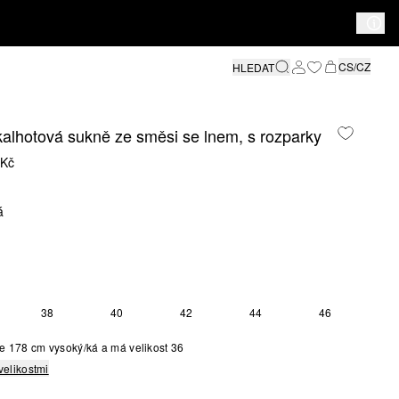
CS/CZ
HLEDAT
alhotová sukně ze směsi se lnem, s rozparky
 Kč
á
38
40
42
44
46
e 178 cm vysoký/ká a má velikost 36
velikostmi