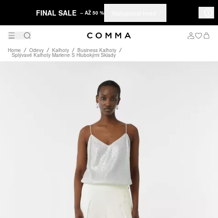
FINAL SALE
Nakupovat hned
– AŽ 50 %
Home
Odevy
Kalhoty
Business Kalhoty
Splývavé Kalhoty Marlene S Hlubokými Sklady