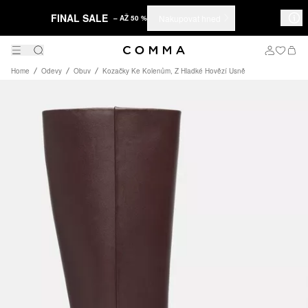
FINAL SALE
Nakupovat hned
– AŽ 50 %
Home
Odevy
Obuv
Kozačky Ke Kolenům, Z Hladké Hovězí Usně