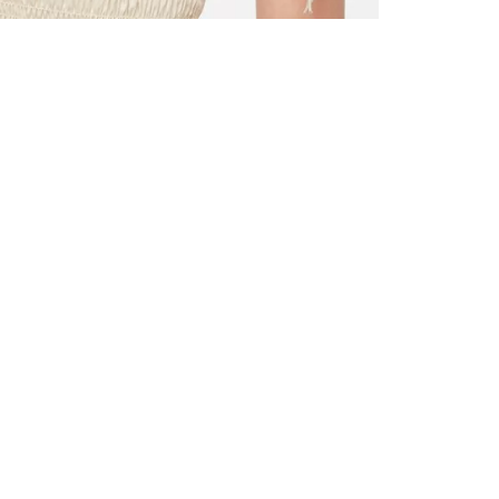
VŠECHNY 
ZAREGIST
NA PRVN
Zaregistrujte
uvítací dárek,
a mnoho další