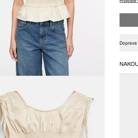
Průvodce 
Doprava 
NAKOU