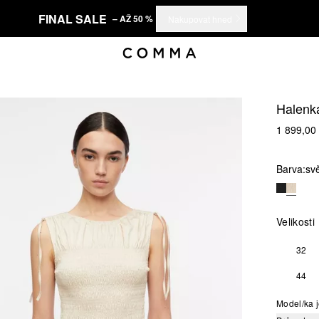
FINAL SALE
– AŽ 50 %
Nakupovat hned
Halenk
1 899,00
Barva:
sv
Velikosti
32
44
Model/ka j