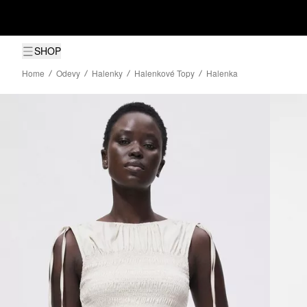
SHOP
Home
Odevy
Halenky
Halenkové Topy
Halenka