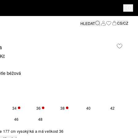
CS/CZ
HLEDAT
a
 Kč
ětle béžová
34
36
38
40
42
ZBÝVÁ POUZE 1
ZBÝVÁ POUZE 1
ZBÝVÁ POUZE 2
46
48
e 177 cm vysoký/ká a má velikost 36