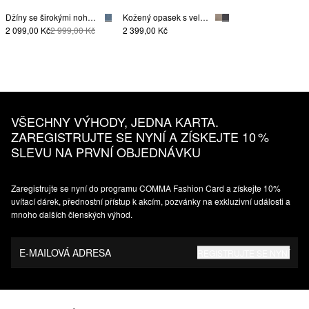
Džíny se širokými nohavicemi, středně modrým sepráním a stejnobarevnou postranní vsadkou
Kožený opasek s velkou sponou
2 099,00 Kč
2 999,00 Kč
2 399,00 Kč
VŠECHNY VÝHODY, JEDNA KARTA.
ZAREGISTRUJTE SE NYNÍ A ZÍSKEJTE 10 %
SLEVU NA PRVNÍ OBJEDNÁVKU
Zaregistrujte se nyní do programu COMMA Fashion Card a získejte 10%
uvítací dárek, přednostní přístup k akcím, pozvánky na exkluzivní události a
mnoho dalších členských výhod.
E-MAILOVÁ ADRESA
REGISTRUJTE SE NYNÍ