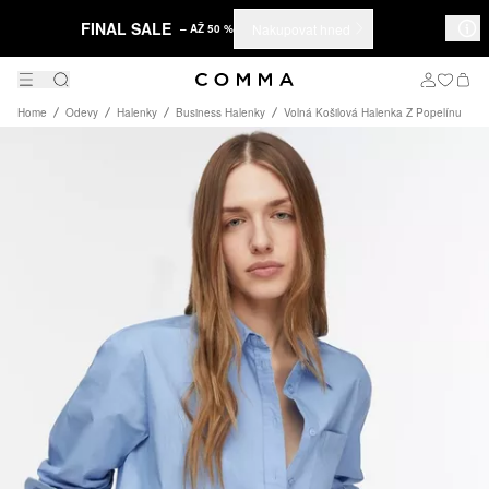
FINAL SALE
Nakupovat hned
– AŽ 50 %
Home
Odevy
Halenky
Business Halenky
Volná Košilová Halenka Z Popelínu