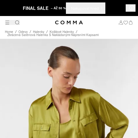
FINAL SALE
Nakupovat hned
– AŽ 50 %
Home
Odevy
Halenky
Košilové Halenky
Zkrácená Saténová Halenka S Nakládanými Náprsními Kapsami