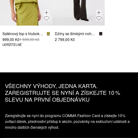
Saténový top s hlubokým výstřihem
Džíny se širokými nohavicemi, se střihem Relaxed Fit
999,00 Kč
1 599,00 Kč
2 799,00 Kč
UDRŽITELNÉ
VŠECHNY VÝHODY, JEDNA KARTA.
ZAREGISTRUJTE SE NYNÍ A ZÍSKEJTE 10 %
SLEVU NA PRVNÍ OBJEDNÁVKU
Zaregistrujte se nyní do programu COMMA Fashion Card a získejte 10%
uvítací dárek, přednostní přístup k akcím, pozvánky na exkluzivní události a
mnoho dalších členských výhod.