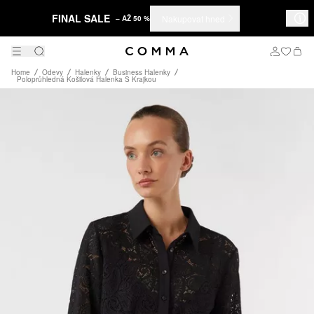
FINAL SALE
Nakupovat hned
– AŽ 50 %
Home
Odevy
Halenky
Business Halenky
Poloprůhledná Košilová Halenka S Krajkou