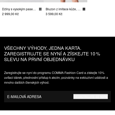
Džíny s vysokým pasem a širokými nohavicemi
Bluzon z imitace kůže, ve zkrácené délce
2 999,00 Kč
3 599,00 Kč
VŠECHNY VÝHODY, JEDNA KARTA.
ZAREGISTRUJTE SE NYNÍ A ZÍSKEJTE 10 %
SLEVU NA PRVNÍ OBJEDNÁVKU
Zaregistrujte se nyní do programu COMMA Fashion Card a získejte 10%
uvítací dárek, přednostní přístup k akcím, pozvánky na exkluzivní události a
mnoho dalších členských výhod.
E-MAILOVÁ ADRESA
REGISTRUJTE SE NYNÍ