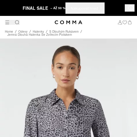
FINAL SALE
Nakupovat hned
– AŽ 50 %
Home
Odevy
Halenky
S Dlouhým Rukávem
Jemná Dlouhá Halenka Se Zvířecím Potiskem