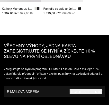
Kalhoty Marlene ze lnu, s rozparky na spodním okraji
Pantofle se splétanými detaily
1 999,00 Kč
3 999,00 Kč
1 899,00 Kč
2 799,00 Kč
VŠECHNY VÝHODY, JEDNA KARTA.
ZAREGISTRUJTE SE NYNÍ A ZÍSKEJTE 10 %
SLEVU NA PRVNÍ OBJEDNÁVKU
Zaregistrujte se nyní do programu COMMA Fashion Card a získejte 10%
uvítací dárek, přednostní přístup k akcím, pozvánky na exkluzivní události a
mnoho dalších členských výhod.
E-MAILOVÁ ADRESA
REGISTRUJTE SE NYNÍ