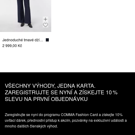
Jednoduché tmavé džíny se širokými nohavicemi
2 999,00 Kč
VŠECHNY VÝHODY, JEDNA KARTA.
ZAREGISTRUJTE SE NYNÍ A ZÍSKEJTE 10 %
SLEVU NA PRVNÍ OBJEDNÁVKU
Zaregistrujte se nyní do programu COMMA Fashion Card a získejte 10%
uvítací dárek, přednostní přístup k akcím, pozvánky na exkluzivní události a
mnoho dalších členských výhod.