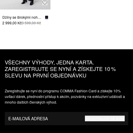
Džíny se širokými nohavicemi a ozdobnými knoflíky
2 999,00 Kč
3 599,00 Kč
VŠECHNY VÝHODY, JEDNA KARTA.
ZAREGISTRUJTE SE NYNÍ A ZÍSKEJTE 10 %
SLEVU NA PRVNÍ OBJEDNÁVKU
Zaregistrujte se nyní do programu COMMA Fashion Card a získejte 10%
uvítací dárek, přednostní přístup k akcím, pozvánky na exkluzivní události a
mnoho dalších členských výhod.
E-MAILOVÁ ADRESA
REGISTRUJTE SE NYNÍ