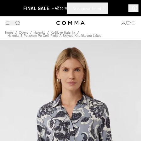
FINAL SALE
Nakupovat hned
– AŽ 50 %
Home
Odevy
Halenky
Košilové Halenky
Halenka S Potiskem Po Celé Ploše A Skrytou Knoflíkovou Lištou