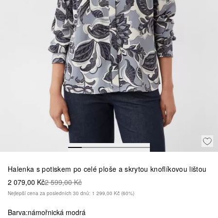
Halenka s potiskem po celé ploše a skrytou knoflíkovou lištou
2 079,00 Kč
2 599,00 Kč
Nejlepší cena za posledních 30 dnů: 1 299,00 Kč
(60%)
Barva:
námořnická modrá