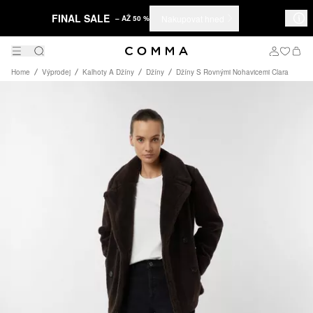
FINAL SALE
Nakupovat hned
– AŽ 50 %
Home
Výprodej
Kalhoty A Džíny
Džíny
Džíny S Rovnými Nohavicemi Clara