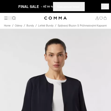
FINAL SALE
Nakupovat hned
– AŽ 50 %
Home
Odevy
Bundy
Lehké Bundy
Splývavý Bluzon S Průhmatovými Kapsami