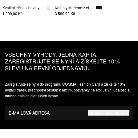
Kvalitní tričko z bavlny
Kalhoty Marlene z elastické směsi s viskózou, s průhmatovými kapsami
1 299,00 Kč
3 599,00 Kč
VŠECHNY VÝHODY, JEDNA KARTA.
ZAREGISTRUJTE SE NYNÍ A ZÍSKEJTE 10 %
SLEVU NA PRVNÍ OBJEDNÁVKU
Zaregistrujte se nyní do programu COMMA Fashion Card a získejte 10%
uvítací dárek, přednostní přístup k akcím, pozvánky na exkluzivní události a
mnoho dalších členských výhod.
E-MAILOVÁ ADRESA
REGISTRUJTE SE NYNÍ