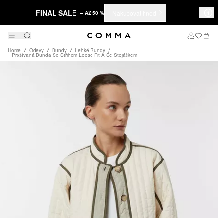
FINAL SALE
Nakupovat hned
– AŽ 50 %
Home
Odevy
Bundy
Lehké Bundy
Prošívaná Bunda Se Střihem Loose Fit A Se Stojáčkem