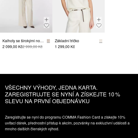
Kalhoty se širokými nohavicemi, sklady a dvojitým pasem
Základní tričko
2 099,00 Kč
2 999,00 Kč
1 299,00 Kč
VŠECHNY VÝHODY, JEDNA KARTA.
ZAREGISTRUJTE SE NYNÍ A ZÍSKEJTE 10 %
SLEVU NA PRVNÍ OBJEDNÁVKU
Zaregistrujte se nyní do programu COMMA Fashion Card a získejte 10%
uvítací dárek, přednostní přístup k akcím, pozvánky na exkluzivní události a
mnoho dalších členských výhod.