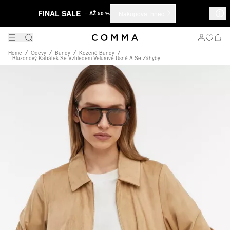
FINAL SALE
Nakupovat hned
– AŽ 50 %
Home
Odevy
Bundy
Kožené Bundy
Bluzonový Kabátek Se Vzhledem Velurové Usně A Se Záhyby