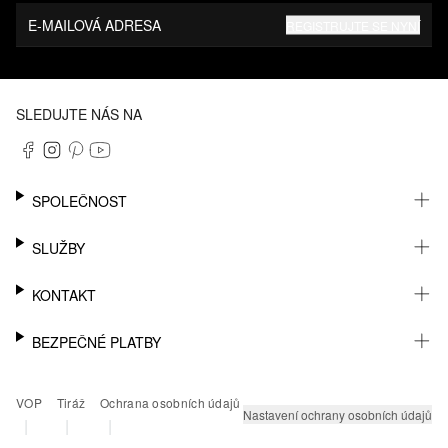
E-MAILOVÁ ADRESA
REGISTRUJTE SE NYNÍ
SLEDUJTE NÁS NA
SPOLEČNOST
KARIÉRA
SLUŽBY
UDRŽITELNOST
NEWSLETTER
KONTAKT
MŮJ ÚČET
SEZNAM PŘÁNÍ
PODPORA
BEZPEČNÉ PLATBY
SLEDOVÁNÍ ZÁSILKY
PRODEJNY A KONTAKT NA PRODEJCE
VRÁCENÍ ZBOŽÍ
KONTAKT PRO TISK
PAYPAL
VOP
Tiráž
Ochrana osobních údajů
ČASTÉ OTÁZKY
KLARNA
Nastavení ochrany osobních údajů
|
|
|
PLATEBNÍ KARTA