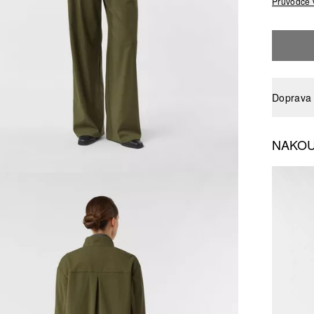
Průvodce 
Doprava 
NAKOU