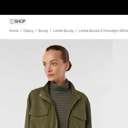
SHOP
Home
Odevy
Bundy
Lehké Bundy
Lehká Bunda S Hranatým Střih