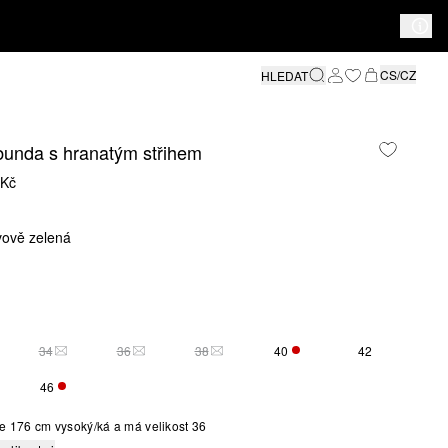
CS/CZ
HLEDAT
bunda s hranatým střihem
 Kč
ivově zelená
34
36
38
40
42
O VELIKOST JE MOMENTÁLNĚ VYPRODÁNA
TATO VELIKOST JE MOMENTÁLNĚ VYPRODÁNA
TATO VELIKOST JE MOMENTÁLNĚ VYPRODÁNA
TATO VELIKOST JE MOMENTÁLNĚ VYPR
ZBÝVÁ POUZE 3
46
ZBÝVÁ POUZE 1
e 176 cm vysoký/ká a má velikost 36