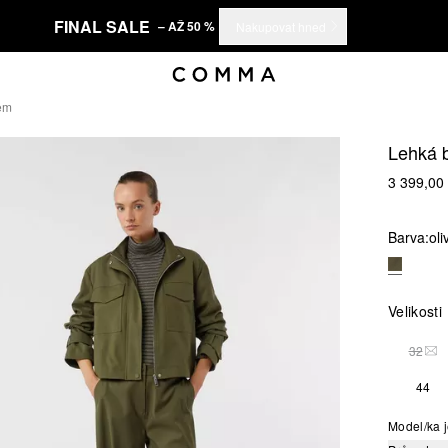
FINAL SALE
– AŽ 50 %
Nakupovat hned
em
Lehká 
3 399,00
Barva:
ol
Velikosti
32
TAT
44
Model/ka j