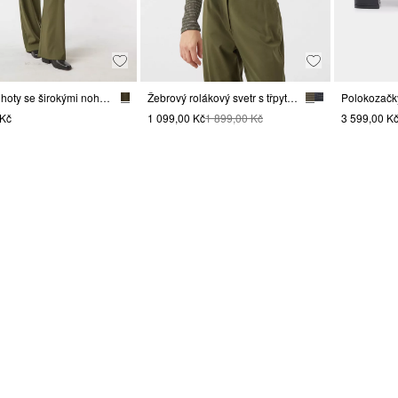
Módní kalhoty se širokými nohavicemi
Žebrový rolákový svetr s třpytivou přízí
 Kč
1 099,00 Kč
1 899,00 Kč
3 599,00 K