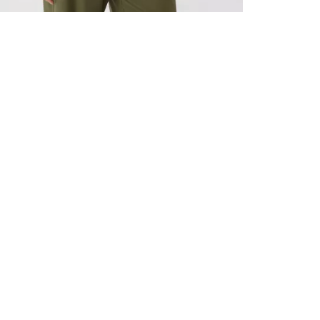
VŠECHNY 
ZAREGIST
NA PRVN
Zaregistrujte
uvítací dárek,
a mnoho další