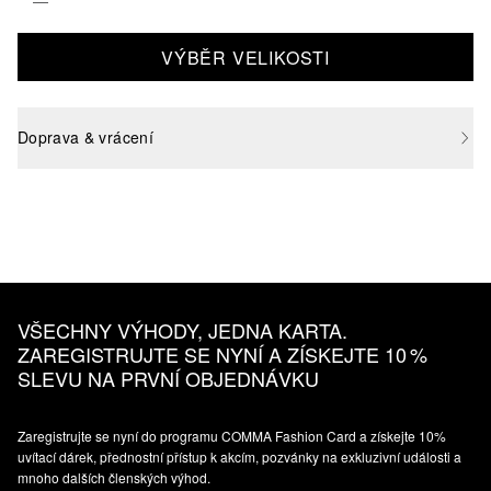
VÝBĚR VELIKOSTI
Doprava & vrácení
VŠECHNY VÝHODY, JEDNA KARTA.
ZAREGISTRUJTE SE NYNÍ A ZÍSKEJTE 10 %
SLEVU NA PRVNÍ OBJEDNÁVKU
Zaregistrujte se nyní do programu COMMA Fashion Card a získejte 10%
uvítací dárek, přednostní přístup k akcím, pozvánky na exkluzivní události a
mnoho dalších členských výhod.