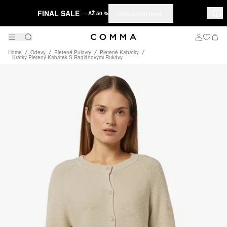
FINAL SALE
Nakupovat hned
– AŽ 50 %
Home
Odevy
Pletené Pulovry
Pletené Kabátky
Krátký Pletený Kabátek S Raglánovými Rukávy