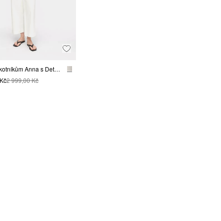
Džíny ke kotníkům Anna s Detaily: nápletem na spodním okraji a copánkovým detailem v pase
 Kč
2 999,00 Kč