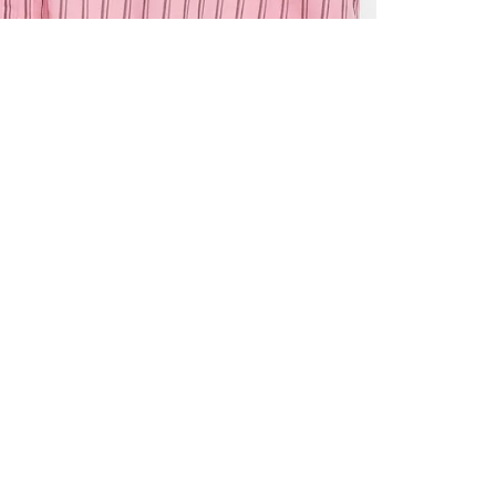
VŠECHNY 
ZAREGIST
NA PRVN
Zaregistrujte