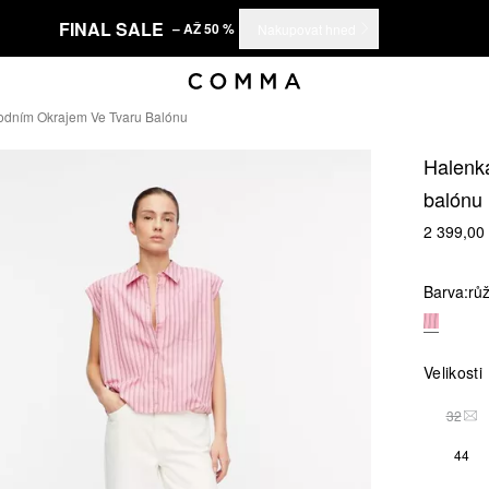
FINAL SALE
– AŽ 50 %
Nakupovat hned
odním Okrajem Ve Tvaru Balónu
Halenka
balónu
2 399,00
Barva:
rů
Velikosti
32
TAT
44