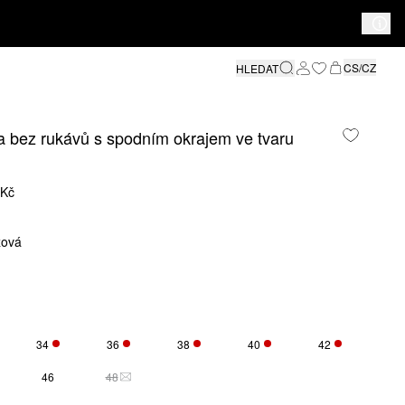
CS/CZ
HLEDAT
 bez rukávů s spodním okrajem ve tvaru
 Kč
žová
34
36
38
40
42
O VELIKOST JE MOMENTÁLNĚ VYPRODÁNA
ZBÝVÁ POUZE 1
ZBÝVÁ POUZE 1
ZBÝVÁ POUZE 2
ZBÝVÁ POUZE 4
ZBÝVÁ POUZE
46
48
TATO VELIKOST JE MOMENTÁLNĚ VYPRODÁNA