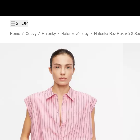
SHOP
Home
Odevy
Halenky
Halenkové Topy
Halenka Bez Rukávů S Sp