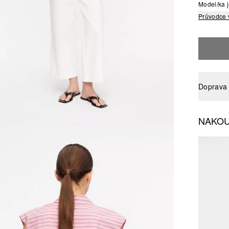
Model/ka j
Průvodce 
Doprava 
NAKOU