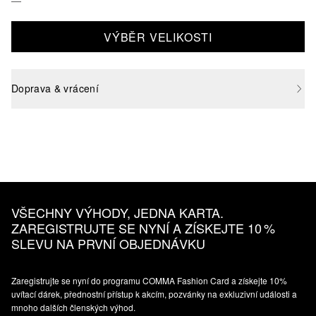
VÝBĚR VELIKOSTI
Doprava & vrácení
VŠECHNY VÝHODY, JEDNA KARTA.
ZAREGISTRUJTE SE NYNÍ A ZÍSKEJTE 10 %
SLEVU NA PRVNÍ OBJEDNÁVKU
Zaregistrujte se nyní do programu COMMA Fashion Card a získejte 10%
uvítací dárek, přednostní přístup k akcím, pozvánky na exkluzivní události a
mnoho dalších členských výhod.