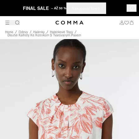
FINAL SALE
Nakupovat hned
– AŽ 50 %
Home
Odevy
Halenky
Halenkové Topy
Dlouhé Kalhoty Ke Kotníkům S Tvarovaným Pasem