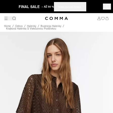
FINAL SALE
Nakupovat hned
– AŽ 50 %
Home
Odevy
Halenky
Business Halenky
Krajková Halenka S Viskózovou Podšívkou