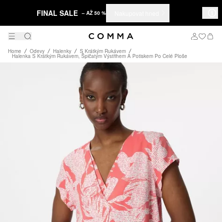
FINAL SALE
Nakupovat hned
– AŽ 50 %
Home
Odevy
Halenky
S Krátkým Rukávem
Halenka S Krátkým Rukávem, Špičatým Výstřihem A Potiskem Po Celé Ploše