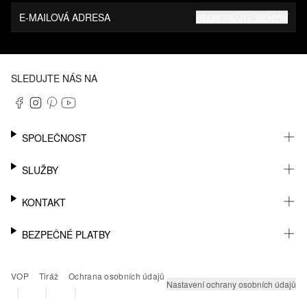
E-MAILOVÁ ADRESA
REGISTRUJTE SE NYNÍ
SLEDUJTE NÁS NA
SPOLEČNOST
KARIÉRA
SLUŽBY
UDRŽITELNOST
NEWSLETTER
KONTAKT
MŮJ ÚČET
SEZNAM PŘÁNÍ
PODPORA
BEZPEČNÉ PLATBY
SLEDOVÁNÍ ZÁSILKY
PRODEJNY A KONTAKT NA PRODEJCE
VRÁCENÍ ZBOŽÍ
KONTAKT PRO TISK
PAYPAL
VOP
Tiráž
Ochrana osobních údajů
ČASTÉ OTÁZKY
KLARNA
Nastavení ochrany osobních údajů
|
|
|
PLATEBNÍ KARTA