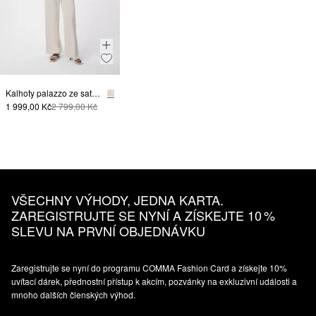
Kalhoty palazzo ze saténu, se střihem Relaxed Fit
1 999,00 Kč
2 799,00 Kč
VŠECHNY VÝHODY, JEDNA KARTA.
ZAREGISTRUJTE SE NYNÍ A ZÍSKEJTE 10 %
SLEVU NA PRVNÍ OBJEDNÁVKU
Zaregistrujte se nyní do programu COMMA Fashion Card a získejte 10%
uvítací dárek, přednostní přístup k akcím, pozvánky na exkluzivní události a
mnoho dalších členských výhod.