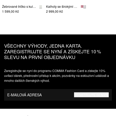
Žebrované tričko s kulatým výstřihem a ozdobným prýmkem
Kalhoty se širokými nohavicemi a záhyby v pase ke kotníkům
1 599,00 Kč
2 999,00 Kč
VŠECHNY VÝHODY, JEDNA KARTA.
ZAREGISTRUJTE SE NYNÍ A ZÍSKEJTE 10 %
SLEVU NA PRVNÍ OBJEDNÁVKU
Zaregistrujte se nyní do programu COMMA Fashion Card a získejte 10%
uvítací dárek, přednostní přístup k akcím, pozvánky na exkluzivní události a
mnoho dalších členských výhod.
E-MAILOVÁ ADRESA
REGISTRUJTE SE NYNÍ