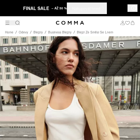
FINAL SALE
Nakupovat hned
– AŽ 50 %
Home
Odevy
Blejzry
Business Blejzry
Blejzr Ze Směsi Se Lnem