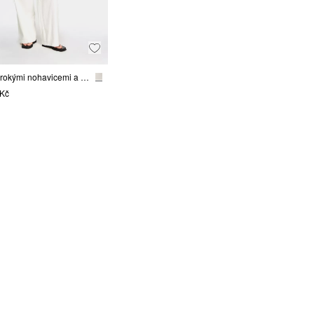
Džíny s širokými nohavicemi a nakládanými kapsami
 Kč