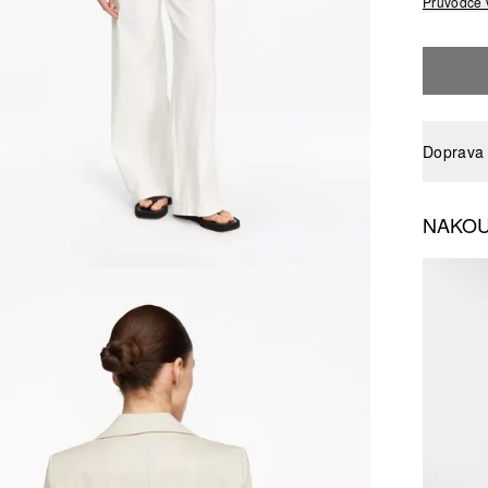
Průvodce 
Doprava 
NAKOU