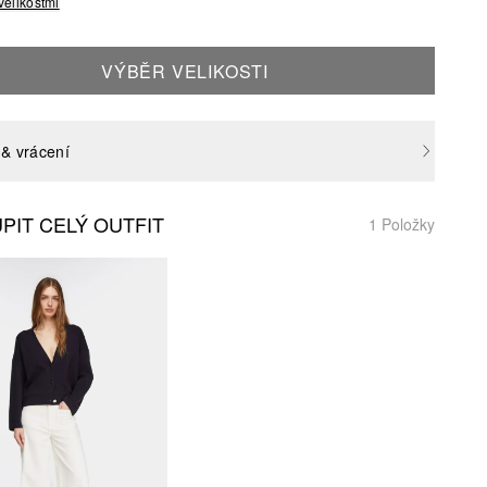
velikostmi
VÝBĚR VELIKOSTI
& vrácení
PIT CELÝ OUTFIT
1 Položky