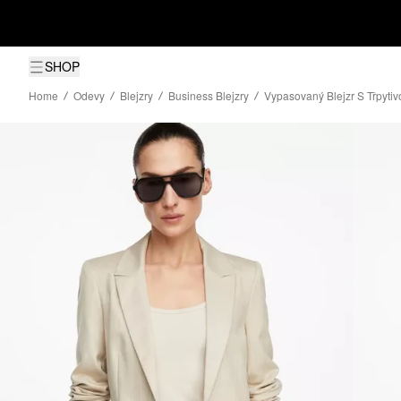
SHOP
Home
Odevy
Blejzry
Business Blejzry
Vypasovaný Blejzr S Třpytivo