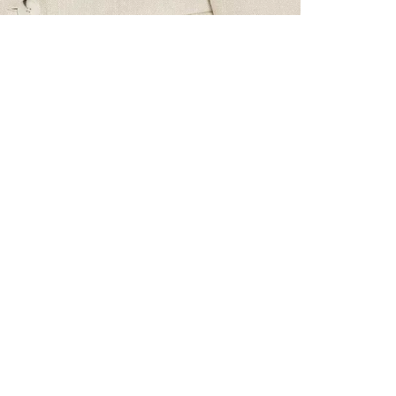
VŠECHNY 
ZAREGIST
NA PRVN
Zaregistrujte
uvítací dárek,
a mnoho další