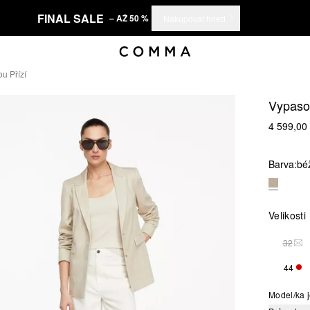
FINAL SALE
– AŽ 50 %
Nakupovat hned
u Přízí
Vypasov
4 599,00
Barva:
bé
Velikosti
32
TAT
44
ZBÝ
Model/ka j