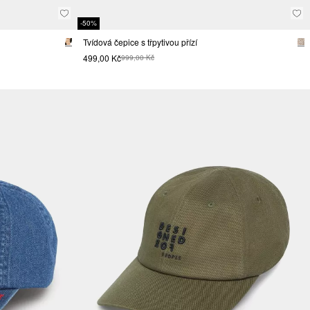
-50%
Tvídová čepice s třpytivou přízí
499,00 Kč
999,00 Kč