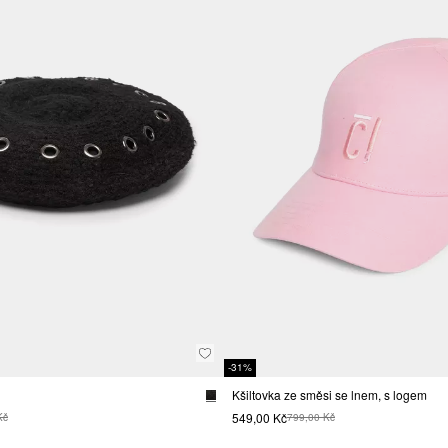
-31%
Kšiltovka ze směsi se lnem, s logem
549,00 Kč
Kč
799,00 Kč