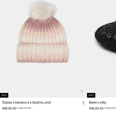
-45%
-45%
Čepice s bambulí a s třpytivou přízí
Baret s očky
599,00 Kč
599,00 Kč
1 099,00 Kč
1 099,00 