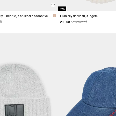
-40%
Pletená čepice ve stylu beanie, s aplikací z ozdobných kamínků
Gumičky do vlasů, s logem
299,00 Kč
Kč
499,00 Kč