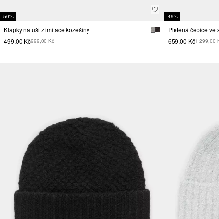
-50%
-49%
Klapky na uši z imitace kožešiny
499,00 Kč
659,00 Kč
999,00 Kč
1 299,00 