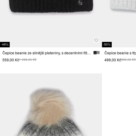
-49%
-50%
Čepice beanie ze silnější pleteniny, s decentními flitrovými detaily
Čepice beanie s třp
559,00 Kč
499,00 Kč
1 099,00 Kč
999,00 Kč