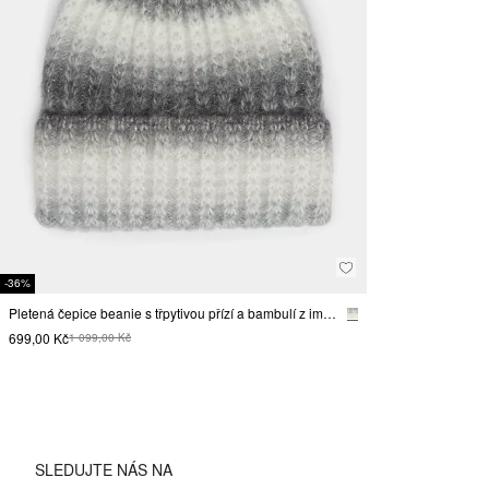
-36%
Pletená čepice beanie s třpytivou přízí a bambulí z imitace kožešiny
699,00 Kč
1 099,00 Kč
SLEDUJTE NÁS NA