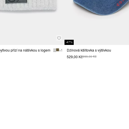
-47%
ytivou přízí na nášivkou s logem
+ 1
Džínová kšiltovka s výšivkou
529,00 Kč
999,00 Kč